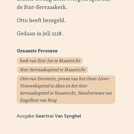
de Sint-Servaaskerk.
Otto heeft bezegeld.
Gedaan in juli 1218.
Genannte Personen
kerk van Sint-Jan te Maastricht
Sint-Servaaskapittel te Maastricht
Otto van Everstein, proost van het Onze-Lieve-
Vrouwekapittel te Aken en het Sint-
Servaaskapittel te Maastricht, bloedverwant van
Engelbert van Berg
Ausgabe
Geertrui Van Synghel