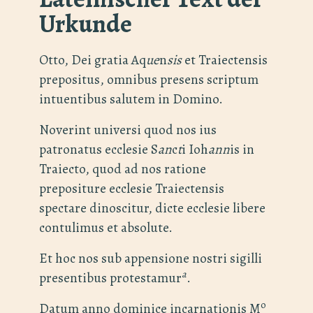
Urkunde
Otto, Dei gratia Aq
ue
n
sis
et Traiectensis
prepositus, omnibus presens scriptum
intuentibus salutem in Domino.
Noverint universi quod nos ius
patronatus ecclesie S
an
c
t
i Ioh
ann
is in
Traiecto, quod ad nos ratione
prepositure ecclesie Traiectensis
spectare dinoscitur, dicte ecclesie libere
contulimus et absolute.
Et hoc nos sub appensione nostri sigilli
a
presentibus protestamur
.
o
Datum anno dominice incarnationis M