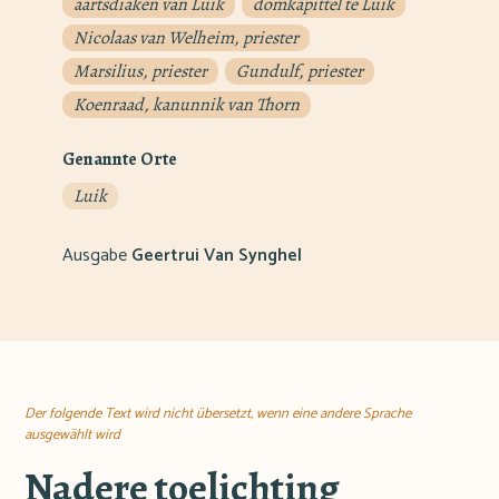
aartsdiaken van Luik
domkapittel te Luik
Nicolaas van Welheim, priester
Marsilius, priester
Gundulf, priester
Koenraad, kanunnik van Thorn
Genannte Orte
Luik
Ausgabe
Geertrui Van Synghel
Der folgende Text wird nicht übersetzt, wenn eine andere Sprache
ausgewählt wird
Nadere toelichting