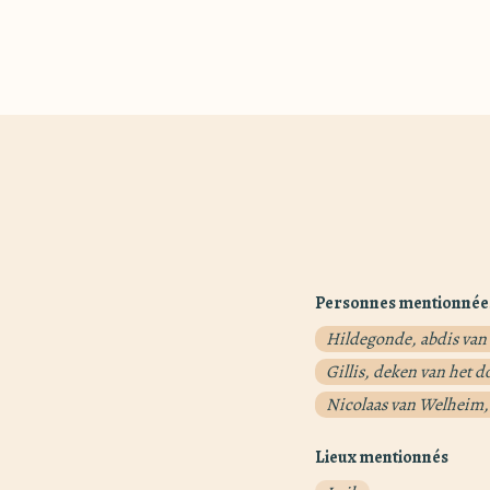
Personnes mentionnée
Hildegonde, abdis van
Gillis, deken van het d
Nicolaas van Welheim, 
Lieux mentionnés