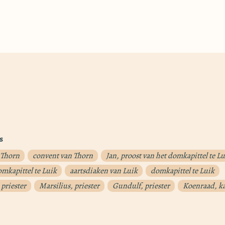
s
 Thorn
convent van Thorn
Jan, proost van het domkapittel te L
omkapittel te Luik
aartsdiaken van Luik
domkapittel te Luik
priester
Marsilius, priester
Gundulf, priester
Koenraad, k