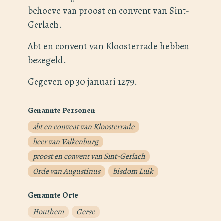
behoeve van proost en convent van Sint-
Gerlach.
Abt en convent van Kloosterrade hebben
bezegeld.
Gegeven op 30 januari 1279.
Genannte Personen
abt en convent van Kloosterrade
heer van Valkenburg
proost en convent van Sint-Gerlach
Orde van Augustinus
bisdom Luik
Genannte Orte
Houthem
Gerse