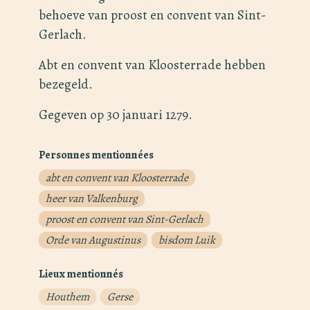
behoeve van proost en convent van Sint-
Gerlach.
Abt en convent van Kloosterrade hebben
bezegeld.
Gegeven op 30 januari 1279.
Personnes mentionnées
abt en convent van Kloosterrade
heer van Valkenburg
proost en convent van Sint-Gerlach
Orde van Augustinus
bisdom Luik
Lieux mentionnés
Houthem
Gerse