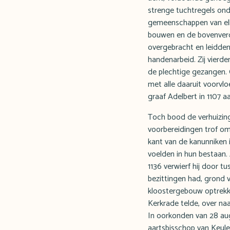
strenge tuchtregels on
gemeenschappen van elka
bouwen en de bovenverdi
overgebracht en leidden 
handenarbeid. Zij vierde
de plechtige gezangen.
met alle daaruit voorv
graaf Adelbert in 1107 a
Toch bood de verhuizin
voorbereidingen trof om
kant van de kanunniken 
voelden in hun bestaan.
1136 verwierf hij door t
bezittingen had, grond v
kloostergebouw optrekke
Kerkrade telde, over na
In oorkonden van 28 aug
aartsbisschop van Keulen