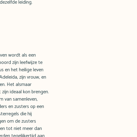
ezelfde leiding.
ven wordt als een
ord zijn leefwijze te
s en het heilige leven
deleida, zijn vrouw, en
den. Het alsmaar
zijn ideaal kon brengen.
rm van samenleven,
eders en zusters op een
erregels die hij
ngen om de zusters
ken tot niet meer dan
den tegelijkertijd aan