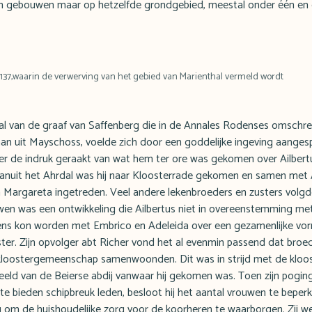
en gebouwen maar op hetzelfde grondgebied, meestal onder één en d
137,waarin de verwerving van het gebied van Marienthal vermeld wordt
al van de graaf van Saffenberg die in de Annales Rodenses omschre
man uit Mayschoss, voelde zich door een goddelijke ingeving aangespo
er de indruk geraakt van wat hem ter ore was gekomen over Ailbertu
 Vanuit het Ahrdal was hij naar Kloosterrade gekomen en samen met A
n Margareta ingetreden. Veel andere lekenbroeders en zusters volg
n was een ontwikkeling die Ailbertus niet in overeenstemming met 
 eens kon worden met Embrico en Adeleida over een gezamenlijke vo
klooster. Zijn opvolger abt Richer vond het al evenmin passend dat bro
 kloostergemeenschap samenwoonden. Dit was in strijd met de kloost
eeld van de Beierse abdij vanwaar hij gekomen was. Toen zijn pogi
e bieden schipbreuk leden, besloot hij het aantal vrouwen te beper
om de huishoudelijke zorg voor de koorheren te waarborgen. Zij wer