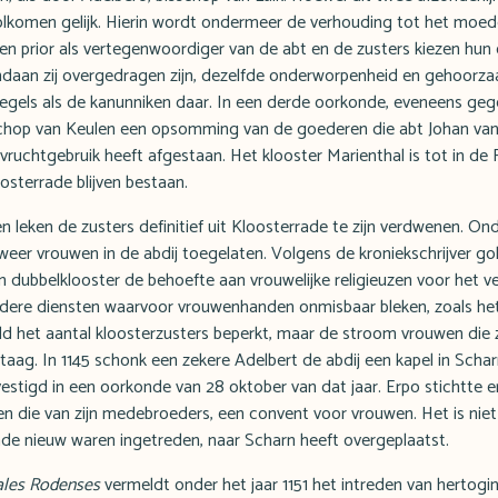
olkomen gelijk. Hierin wordt ondermeer de verhouding tot het moed
gen prior als vertegenwoordiger van de abt en de zusters kiezen hun ei
andaan zij overgedragen zijn, dezelfde onderworpenheid en gehoorz
regels als de kanunniken daar. In een derde oorkonde, eveneens ge
sschop van Keulen een opsomming van de goederen die abt Johan va
 vruchtgebruik heeft afgestaan. Het klooster Marienthal is tot in de F
osterrade blijven bestaan.
leken de zusters definitief uit Kloosterrade te zijn verdwenen. Ond
eer vrouwen in de abdij toegelaten. Volgens de kroniekschrijver gol
n dubbelklooster de behoefte aan vrouwelijke religieuzen voor het v
ndere diensten waarvoor vrouwenhanden onmisbaar bleken, zoals he
eld het aantal kloosterzusters beperkt, maar de stroom vrouwen die 
ag. In 1145 schonk een zekere Adelbert de abdij een kapel in Scharn
estigd in een oorkonde van 28 oktober van dat jaar. Erpo stichtte e
n die van zijn medebroeders, een convent voor vrouwen. Het is niet 
rade nieuw waren ingetreden, naar Scharn heeft overgeplaatst.
les Rodenses
vermeldt onder het jaar 1151 het intreden van hertogi