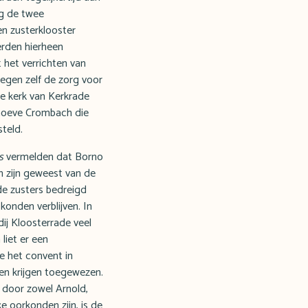
ng de twee
en zusterklooster
erden hierheen
t het verrichten van
oegen zelf de zorg voor
e kerk van Kerkrade
 hoeve Crombach die
teld.
s
vermelden dat Borno
n zijn geweest van de
de zusters bedreigd
konden verblijven. In
dij Kloosterrade veel
liet er een
e het convent in
en krijgen toegewezen.
 door zowel Arnold,
e oorkonden zijn, is de