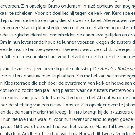
derworpen. Zijn opvolger Bruno ondernam in 1126 opnieuw een pogi
ar te scheiden. Voor dit doel liet hij tegen de kerk van Kerkrade e
eping van de kerktoren ging dienst doen als kapel. Alle vrouwen w
er een zelfstandig kloosterlijk leven dat zich niet alleen beperkte to
n de liturgische diensten, onderhielden de canonieke getijden en dr
 Om in hun levensonderhoud te kunnen voorzien kregen de zusters d
loeiende inkomsten toegewezen. Eveneens werd de dichtbij gelegen
an Ailbertus geschonken had, voor hetzelfde doel ter beschikking ges
g van de zusters geen bevredigende oplossing. De
Annales Rodense
 de zusters opnieuw over te plaatsen. Zijn motief kan het misnoege
in Kloosterrade die zich door de overdracht van kerk en hoeve aan 
 Abt Borno zocht tien jaar lang plaatst waar de zusters metterwoon 
ussenkomst van graaf Adolf van Saffenberg in het Ahrdal, waar de ab
oor de stichting van een nieuw klooster. Zijn opvolger overste Johan 
n dat de naam Marienthal kreeg. In 1140 brengt hij de 37 zusters di
ar hun nieuwe thuis waar zij voor hun levensonderhoud eigen goeder
ustus 1140 wordt de stichting van het klooster Mariental bevestigd
, als door Adelbero, bisschop van Luik. Hoewel dit twee afzonderlijk