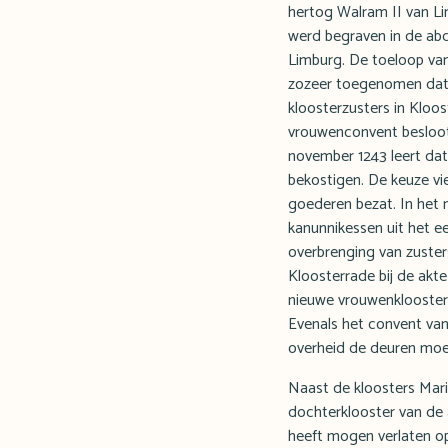
hertog Walram II van Limb
werd begraven in de abd
Limburg. De toeloop van
zozeer toegenomen dat o
kloosterzusters in Kloos
vrouwenconvent besloot 
november 1243 leert dat
bekostigen. De keuze vie
goederen bezat. In het 
kanunnikessen uit het e
overbrenging van zusters
Kloosterrade bij de akte
nieuwe vrouwenklooster.
Evenals het convent van
overheid de deuren moet
Naast de kloosters Mari
dochterklooster van de ab
heeft mogen verlaten op