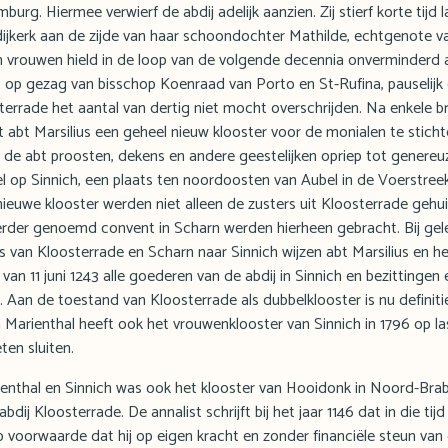
urg. Hiermee verwierf de abdij adelijk aanzien. Zij stierf korte tijd l
ijkerk aan de zijde van haar schoondochter Mathilde, echtgenote va
 vrouwen hield in de loop van de volgende decennia onverminderd 
p gezag van bisschop Koenraad van Porto en St-Rufina, pauselijk 
terrade het aantal van dertig niet mocht overschrijden. Na enkele b
abt Marsilius een geheel nieuw klooster voor de monialen te sticht
 de abt proosten, dekens en andere geestelijken opriep tot genere
l op Sinnich, een plaats ten noordoosten van Aubel in de Voerstreek
nieuwe klooster werden niet alleen de zusters uit Kloosterrade gehu
erder genoemd convent in Scharn werden hierheen gebracht. Bij ge
 van Kloosterrade en Scharn naar Sinnich wijzen abt Marsilius en he
 van 11 juni 1243 alle goederen van de abdij in Sinnich en bezittingen
 Aan de toestand van Kloosterrade als dubbelklooster is nu definit
 Marienthal heeft ook het vrouwenklooster van Sinnich in 1796 op la
en sluiten.
enthal en Sinnich was ook het klooster van Hooidonk in Noord-Bra
dij Kloosterrade. De annalist schrijft bij het jaar 1146 dat in die tij
 voorwaarde dat hij op eigen kracht en zonder financiële steun van d