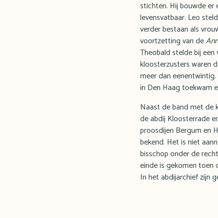
stichten. Hij bouwde er
levensvatbaar. Leo stel
verder bestaan als vrou
voortzetting van de
Ann
Theobald stelde bij een 
kloosterzusters waren d
meer dan eenentwintig. 
in Den Haag toekwam en
Naast de band met de kl
de abdij Kloosterrade en
proosdijen Bergum en Has
bekend. Het is niet aanne
bisschop onder de rech
einde is gekomen toen d
In het abdijarchief zijn