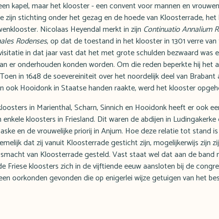
 een kapel, maar het klooster - een convent voor mannen en vrouwen-
de zijn stichting onder het gezag en de hoede van Kloosterrade, het 
wenklooster. Nicolaas Heyendal merkt in zijn
Continuatio Annalium 
ales Rodenses
, op dat de toestand in het klooster in 1301 verre van f
visitatie in dat jaar vast dat het met grote schulden bezwaard was 
an er onderhouden konden worden. Om die reden beperkte hij het aa
Toen in 1648 de soevereiniteit over het noordelijk deel van Brabant
 ook Hooidonk in Staatse handen raakte, werd het klooster opgeh
oosters in Marienthal, Scharn, Sinnich en Hooidonk heeft er ook ee
 enkele kloosters in Friesland. Dit waren de abdijen in Ludingakerke
ke en de vrouwelijke priorij in Anjum. Hoe deze relatie tot stand is
melijk dat zij vanuit Kloosterrade gesticht zijn, mogelijkerwijs zijn z
tsmacht van Kloosterrade gesteld. Vast staat wel dat aan de band
e Friese kloosters zich in de vijftiende eeuw aansloten bij de cong
 geen oorkonden gevonden die op enigerlei wijze getuigen van het bes