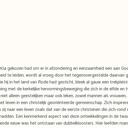
n 1104 gekozen had om er in afzondering en eenzaamheid een aan God
eid te leiden, wordt al vroeg door het tegenovergestelde daarvan 
 hij in het land van Rode had gesticht, bleek al gauw een trekpleis
ng met de kerkelijke hervormingsbeweging die zich in de elfde en
, niet alleen geestelijken maar ook leken, zowel mannen als vrouwen
t leven in een christelijk georiënteerde gemeenschap. Zich inspirer
 zij naar een leven zoals dat van de eerste christenen die zich rond
adden. Een kenmerkend aspect van deze ontwikkelingen in de twaa
tiende eeuw was het ontstaan van dubbelkloosters. Hier leefden ma