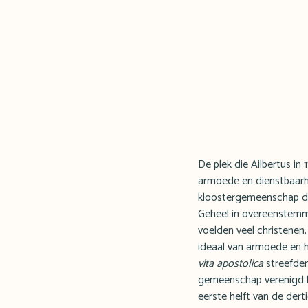
De plek die Ailbertus i
armoede en dienstbaarh
kloostergemeenschap die
Geheel in overeenstemmi
voelden veel christenen
ideaal van armoede en he
vita apostolica
streefden
gemeenschap verenigd h
eerste helft van de der