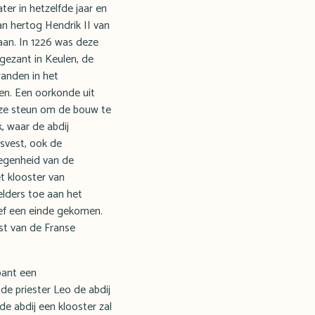
ater in hetzelfde jaar en
n hertog Hendrik II van
aan. In 1226 was deze
gezant in Keulen, de
randen in het
en. Een oorkonde uit
uze steun om de bouw te
, waar de abdij
isvest, ook de
legenheid van de
t klooster van
 elders toe aan het
ief een einde gekomen.
st van de Franse
bant een
d de priester Leo de abdij
e abdij een klooster zal