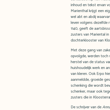
inhoud en tekst ervan v
Marienthal krijgt een ei
wel abt en abdij waarv
leven volgens dezelfde 
1140, geeft de aartsbi
zusters van Mariental in
dochterklooster van Klo
Met deze gang van zaken 
opvolgde, werden toch w
herstel van de status va
huishoudelijk werk en a
van kleren. Ook Erpo hi
aanmeldde, groeide gesta
schenking die wordt bev
schenker, maar ook tege
zusters die in Klooster
De schrijver van de
Anna