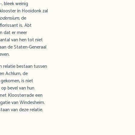
, bleek weinig
klooster in Hooidonk zal
Rodensium
, de
lorissant is. Abt
en dat er meer
ntal van hen tot niet
 aan de Staten-Generaal
even.
n relatie bestaan tussen
 en Achlum, de
 gekomen, is niet
ij op bevel van hun
 met Kloosterrade een
regatie van Windesheim.
taan van deze relatie.