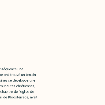
conséquence une
ape ont trouvé un terrain
noines se développa une
ommunautés chrétiennes,
chapitre de l'église de
eur de Kloosterrade, avait