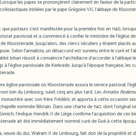
. Lorsque les papes se prononçèrent clairement en faveur de la parti
cclésiastiques initiiées par le pape Grégoire VII, l'abbaye de Kloost
t que pasteurs s'est manifestée pour la première fois en 1140, lorsque
torat paroissial et a commencé à confier le ministère de l'église de l
e Kloosterrade. Jusqu'alors, des clercs séculiers y étaient placés a
ouw. Selon l'annaliste, un désaccord est survenu entre le curé et l'
'abbé Johan réussit à convaincre l'archidiacre d'accorder à l'abbaye
s à l'église paroissiale de Kerkrade. Jusqu'à l'époque française, les 
terrade.
re église paroissiale où Kloosterrade assura le service pastoral, l'égl
 non loin du Limbourg, suivit cinq ans plus tard. Les
Annales Rodens
 monastère avec son frère Frédéric et apporta à cette occasion ses b
 chapelle nommée Bilstain. Dans une charte de 1147, dont l'original s
nnich, l'évêque Hendrik II de Liège confirme l'acquisition de ces bien
sterrade ait été immédiatement nommé curé de Goé à cette époqu
ta, veuve du duc Walram II de Limbourg, fait don de la propriété et de