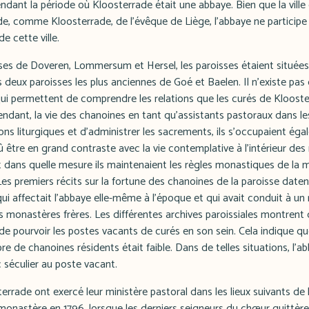
ndant la période où Kloosterrade était une abbaye. Bien que la ville 
e, comme Kloosterrade, de l'évêque de Liège, l'abbaye ne participe 
e cette ville.
sses de Doveren, Lommersum et Hersel, les paroisses étaient situées
s deux paroisses les plus anciennes de Goé et Baelen. Il n'existe p
qui permettent de comprendre les relations que les curés de Kloost
ndant, la vie des chanoines en tant qu'assistants pastoraux dans les
ions liturgiques et d'administrer les sacrements, ils s'occupaient é
dû être en grand contraste avec la vie contemplative à l'intérieur d
et dans quelle mesure ils maintenaient les règles monastiques de la
 Les premiers récits sur la fortune des chanoines de la paroisse daten
ui affectait l'abbaye elle-même à l'époque et qui avait conduit à un
s monastères frères. Les différentes archives paroissiales montrent 
e pourvoir les postes vacants de curés en son sein. Cela indique qu
e de chanoines résidents était faible. Dans de telles situations, l'ab
séculier au poste vacant.
rrade ont exercé leur ministère pastoral dans les lieux suivants de
 monastère en 1796, lorsque les derniers seigneurs du chœur quittère