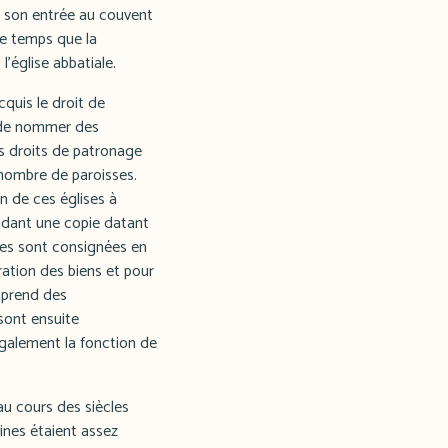
e son entrée au couvent
e temps que la
'église abbatiale.
cquis le droit de
e de nommer des
es droits de patronage
 nombre de paroisses.
on de ces églises à
pendant une copie datant
rtes sont consignées en
ration des biens et pour
omprend des
 sont ensuite
également la fonction de
u cours des siècles
aines étaient assez