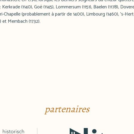
 Kerkrade (1140), Goé (1145), Lommersum (1151), Baelen (1178), Doveren
ri-Chapelle (probablement à partir de 1400), Limbourg (1460), 's-He
5) et Membach (1732).
partenaires