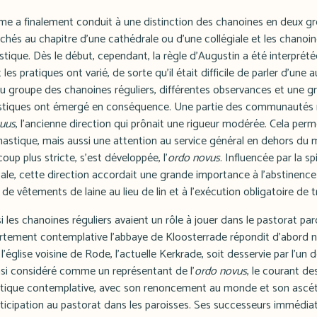
 a finalement conduit à une distinction des chanoines en deux gro
chés au chapitre d'une cathédrale ou d'une collégiale et les chanoin
ue. Dès le début, cependant, la règle d'Augustin a été interprété
 les pratiques ont varié, de sorte qu'il était difficile de parler d'une 
du groupe des chanoines réguliers, différentes observances et une g
tiques ont émergé en conséquence. Une partie des communautés r
quus
, l'ancienne direction qui prônait une rigueur modérée. Cela perm
onastique, mais aussi une attention au service général en dehors du
oup plus stricte, s'est développée, l'
ordo novus
. Influencée par la spi
ale, cette direction accordait une grande importance à l'abstinence
 de vêtements de laine au lieu de lin et à l'exécution obligatoire de 
i les chanoines réguliers avaient un rôle à jouer dans le pastorat par
rtement contemplative l'abbaye de Kloosterrade répondit d'abord n
l'église voisine de Rode, l'actuelle Kerkrade, soit desservie par l'un
insi considéré comme un représentant de l'
ordo novus
, le courant de
astique contemplative, avec son renoncement au monde et son asc
rticipation au pastorat dans les paroisses. Ses successeurs immédi