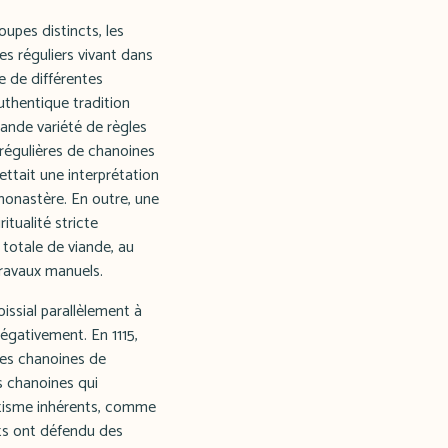
upes distincts, les
es réguliers vivant dans
e de différentes
authentique tradition
rande variété de règles
égulières de chanoines
ettait une interprétation
 monastère. En outre, une
ritualité stricte
 totale de viande, au
travaux manuels.
oissial parallèlement à
égativement. En 1115,
 des chanoines de
s chanoines qui
étisme inhérents, comme
ats ont défendu des