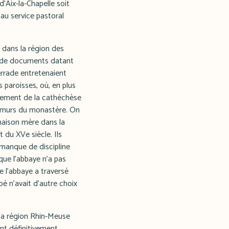
d'Aix-la-Chapelle soit
au service pastoral
 dans la région des
as de documents datant
errade entretenaient
 paroisses, où, en plus
galement de la cathéchèse
es murs du monastère. On
 maison mère dans la
t du XVe siècle. Ils
 manque de discipline
que l'abbaye n'a pas
e l'abbaye a traversé
bé n'avait d'autre choix
 la région Rhin-Meuse
nt définitivement