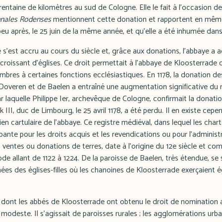
ntaine de kilomètres au sud de Cologne. Elle le fait à l'occasion d
nales Rodenses
mentionnent cette donation et rapportent en mêm
 après, le 25 juin de la même année, et qu'elle a été inhumée dans l
e s'est accru au cours du siècle et, grâce aux donations, l'abbaye a a
roissant d'églises. Ce droit permettait à l'abbaye de Kloosterrad
bres à certaines fonctions ecclésiastiques. En 1178, la donation d
 Doveren et de Baelen a entraîné une augmentation significative du
par laquelle Philippe Ier, archevêque de Cologne, confirmait la donati
 III, duc de Limbourg, le 25 avril 1178, a été perdu. Il en existe ce
ien cartulaire de l'abbaye. Ce registre médiéval, dans lequel les cha
obante pour les droits acquis et les revendications ou pour l'administ
, ventes ou donations de terres, date à l'origine du 12e siècle et c
iode allant de 1122 à 1224. De la paroisse de Baelen, très étendue, se
es des églises-filles où les chanoines de Kloosterrade exerçaient 
dont les abbés de Kloosterrade ont obtenu le droit de nomination a
 modeste. Il s'agissait de paroisses rurales ; les agglomérations urb