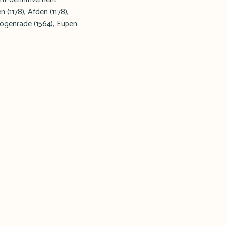
 (1178), Afden (1178),
rtogenrade (1564), Eupen