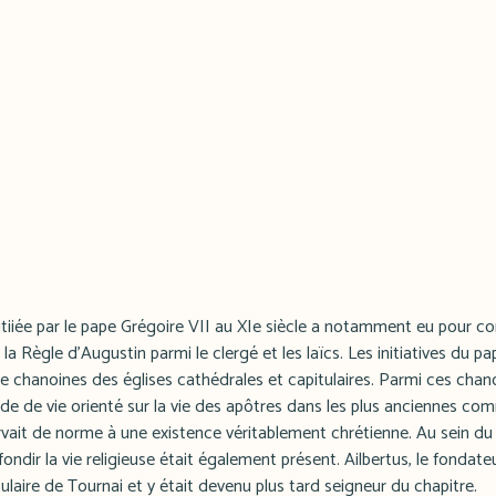
initiiée par le pape Grégoire VII au XIe siècle a notamment eu pour 
la Règle d'Augustin parmi le clergé et les laïcs. Les initiatives du p
 de chanoines des églises cathédrales et capitulaires. Parmi ces cha
ode de vie orienté sur la vie des apôtres dans les plus anciennes c
ervait de norme à une existence véritablement chrétienne. Au sein du 
fondir la vie religieuse était également présent. Ailbertus, le fondat
tulaire de Tournai et y était devenu plus tard seigneur du chapitre.