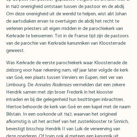
in 1140 onenigheid ontstaan tussen de pastoor en de abdij.
Om deze onenigheid uit de wereld te helpen, wist abt Johan
de aartsdiaken ervan te overtuigen de abdij het recht te
verlenen priesters uit eigen midden in de parochiekerk van
Kerkrade te benoemen. Tot in de Franse tijd zijn de pastoors
van de parochie van Kerkrade kanunniken van Kloosterrade
geweest.
Was Kerkrade de eerste parochiekerk waar Kloosterrade de
zielzorg voor haar rekening nam, vijf jaar later volgde de kerk
van Goé, een plaats tussen Verviers en Eupen, niet ver van
Limbourg. De
Annales Rodenses
vermelden dat een zekere
Hendrik samen met zijn broer Frederik in het klooster
intraden en bij die gelegenheid hun bezittingen inbrachten.
Hiertoe behoorde de kerk van Goé en een kapel met de naam
Bilstain. In een oorkonde uit 1147, waarvan het origineel
afkomstig is uit het archief van het zusterklooster te Sinnich,
bevestigt bisschop Hendrik II van Luik de verwerving van
deze goederen. Of toen ook al meteen een kanunnik uit