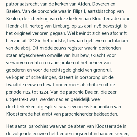
patronaatsrecht van de kerken van Afden, Doveren en
Baelen. Van de oorkonde waarin Filips I, aartsbisschop van
Keulen, de schenking van deze kerken aan Kloosterrade door
Hendrik III, hertog van Limburg, op 25 april 1178 bevestigt, is
het origineel verloren gegaan. Wel bevindt zich een afschrift
hiervan uit 1222 in het oudste, bewaard gebleven cartularium
van de abdij. Dit middeleeuws register waarin oorkonden
staan afgeschreven omwille van hun bewijskracht voor
verworven rechten en aanspraken of het beheer van
goederen en voor de rechtsgeldigheid van grondruil,
verkopen of schenkingen, dateert in oorsprong uit de
twaalfde eeuw en bevat onder meer afschriften uit de
periode 1122 tot 1224. Van de parochie Baelen, die zeer
uitgestrekt was, werden nadien geleidelijk weer
dochterkerken afgesplitst waar eveneens kanunniken van
Kloosterrade het ambt van parochieherder bekleedden.
Het aantal parochies waarvan de abten van Kloosterrade in
de volgende eeuwen het benoemingsrecht in handen kregen,