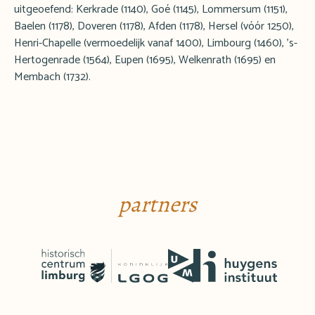
uitgeoefend: Kerkrade (1140), Goé (1145), Lommersum (1151),
Baelen (1178), Doveren (1178), Afden (1178), Hersel (vóór 1250),
Henri-Chapelle (vermoedelijk vanaf 1400), Limbourg (1460), 's-
Hertogenrade (1564), Eupen (1695), Welkenrath (1695) en
Membach (1732).
partners