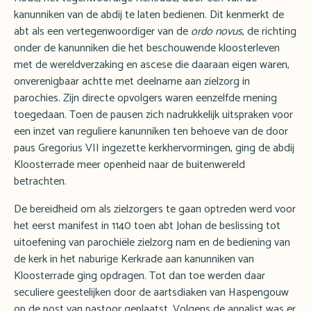
kanunniken van de abdij te laten bedienen. Dit kenmerkt de
abt als een vertegenwoordiger van de
ordo novus
, de richting
onder de kanunniken die het beschouwende kloosterleven
met de wereldverzaking en ascese die daaraan eigen waren,
onverenigbaar achtte met deelname aan zielzorg in
parochies. Zijn directe opvolgers waren eenzelfde mening
toegedaan. Toen de pausen zich nadrukkelijk uitspraken voor
een inzet van reguliere kanunniken ten behoeve van de door
paus Gregorius VII ingezette kerkhervormingen, ging de abdij
Kloosterrade meer openheid naar de buitenwereld
betrachten.
De bereidheid om als zielzorgers te gaan optreden werd voor
het eerst manifest in 1140 toen abt Johan de beslissing tot
uitoefening van parochiële zielzorg nam en de bediening van
de kerk in het naburige Kerkrade aan kanunniken van
Kloosterrade ging opdragen. Tot dan toe werden daar
seculiere geestelijken door de aartsdiaken van Haspengouw
op de post van pastoor geplaatst. Volgens de annalist was er