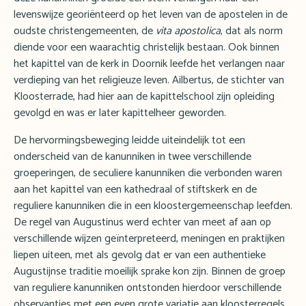
levenswijze georiënteerd op het leven van de apostelen in de
oudste christengemeenten, de
vita apostolica
, dat als norm
diende voor een waarachtig christelijk bestaan. Ook binnen
het kapittel van de kerk in Doornik leefde het verlangen naar
verdieping van het religieuze leven. Ailbertus, de stichter van
Kloosterrade, had hier aan de kapittelschool zijn opleiding
gevolgd en was er later kapittelheer geworden.
De hervormingsbeweging leidde uiteindelijk tot een
onderscheid van de kanunniken in twee verschillende
groeperingen, de seculiere kanunniken die verbonden waren
aan het kapittel van een kathedraal of stiftskerk en de
reguliere kanunniken die in een kloostergemeenschap leefden.
De regel van Augustinus werd echter van meet af aan op
verschillende wijzen geïnterpreteerd, meningen en praktijken
liepen uiteen, met als gevolg dat er van een authentieke
Augustijnse traditie moeilijk sprake kon zijn. Binnen de groep
van reguliere kanunniken ontstonden hierdoor verschillende
observanties met een even grote variatie aan kloosterregels