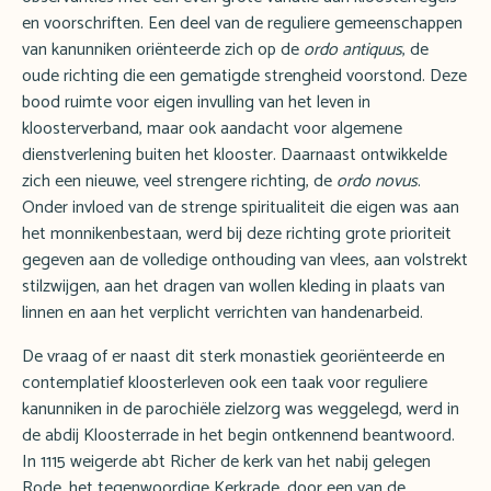
en voorschriften. Een deel van de reguliere gemeenschappen
van kanunniken oriënteerde zich op de
ordo antiquus
, de
oude richting die een gematigde strengheid voorstond. Deze
bood ruimte voor eigen invulling van het leven in
kloosterverband, maar ook aandacht voor algemene
dienstverlening buiten het klooster. Daarnaast ontwikkelde
zich een nieuwe, veel strengere richting, de
ordo novus
.
Onder invloed van de strenge spiritualiteit die eigen was aan
het monnikenbestaan, werd bij deze richting grote prioriteit
gegeven aan de volledige onthouding van vlees, aan volstrekt
stilzwijgen, aan het dragen van wollen kleding in plaats van
linnen en aan het verplicht verrichten van handenarbeid.
De vraag of er naast dit sterk monastiek georiënteerde en
contemplatief kloosterleven ook een taak voor reguliere
kanunniken in de parochiële zielzorg was weggelegd, werd in
de abdij Kloosterrade in het begin ontkennend beantwoord.
In 1115 weigerde abt Richer de kerk van het nabij gelegen
Rode, het tegenwoordige Kerkrade, door een van de