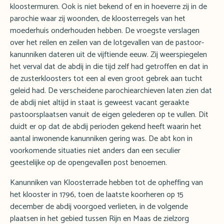
kloostermuren. Ook is niet bekend of en in hoeverre zij in de
parochie waar zij woonden, de kloosterregels van het
moederhuis onderhouden hebben. De vroegste verslagen
over het reilen en zeilen van de lotgevallen van de pastoor-
kanunniken dateren uit de vijftiende eeuw. Zij weerspiegelen
het verval dat de abdij in die tijd zelf had getroffen en dat in
de zusterkloosters tot een al even groot gebrek aan tucht
geleid had. De verscheidene parochiearchieven laten zien dat
de abdij niet altijd in staat is geweest vacant geraakte
pastoorsplaatsen vanuit de eigen gelederen op te vullen. Dit
duidt er op dat de abdij perioden gekend heeft waarin het
aantal inwonende kanunniken gering was. De abt kon in
voorkomende situaties niet anders dan een seculier
geestelijke op de opengevallen post benoemen.
Kanunniken van Kloosterrade hebben tot de opheffing van
het klooster in 1796, toen de laatste koorheren op 15
december de abdij voorgoed verlieten, in de volgende
plaatsen in het gebied tussen Rijn en Maas de zielzorg