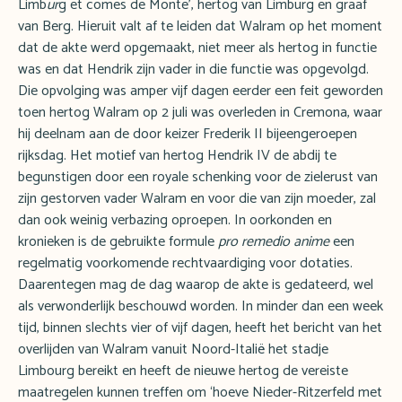
Limb
ur
g et comes de Monte’, hertog van Limburg en graaf
van Berg. Hieruit valt af te leiden dat Walram op het moment
dat de akte werd opgemaakt, niet meer als hertog in functie
was en dat Hendrik zijn vader in die functie was opgevolgd.
Die opvolging was amper vijf dagen eerder een feit geworden
toen hertog Walram op 2 juli was overleden in Cremona, waar
hij deelnam aan de door keizer Frederik II bijeengeroepen
rijksdag. Het motief van hertog Hendrik IV de abdij te
begunstigen door een royale schenking voor de zielerust van
zijn gestorven vader Walram en voor die van zijn moeder, zal
dan ook weinig verbazing oproepen. In oorkonden en
kronieken is de gebruikte formule
pro remedio anime
een
regelmatig voorkomende rechtvaardiging voor dotaties.
Daarentegen mag de dag waarop de akte is gedateerd, wel
als verwonderlijk beschouwd worden. In minder dan een week
tijd, binnen slechts vier of vijf dagen, heeft het bericht van het
overlijden van Walram vanuit Noord-Italië het stadje
Limbourg bereikt en heeft de nieuwe hertog de vereiste
maatregelen kunnen treffen om ‘hoeve Nieder-Ritzerfeld met