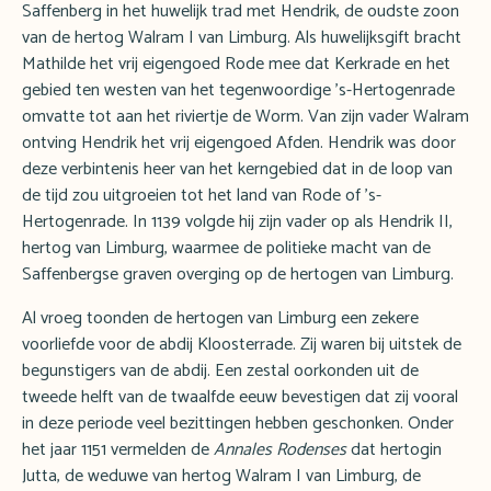
Saffenberg in het huwelijk trad met Hendrik, de oudste zoon
van de hertog Walram I van Limburg. Als huwelijksgift bracht
Mathilde het vrij eigengoed Rode mee dat Kerkrade en het
gebied ten westen van het tegenwoordige ’s-Hertogenrade
omvatte tot aan het riviertje de Worm. Van zijn vader Walram
ontving Hendrik het vrij eigengoed Afden. Hendrik was door
deze verbintenis heer van het kerngebied dat in de loop van
de tijd zou uitgroeien tot het land van Rode of ’s-
Hertogenrade. In 1139 volgde hij zijn vader op als Hendrik II,
hertog van Limburg, waarmee de politieke macht van de
Saffenbergse graven overging op de hertogen van Limburg.
Al vroeg toonden de hertogen van Limburg een zekere
voorliefde voor de abdij Kloosterrade. Zij waren bij uitstek de
begunstigers van de abdij. Een zestal oorkonden uit de
tweede helft van de twaalfde eeuw bevestigen dat zij vooral
in deze periode veel bezittingen hebben geschonken. Onder
het jaar 1151 vermelden de
Annales Rodenses
dat hertogin
Jutta, de weduwe van hertog Walram I van Limburg, de