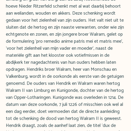
hoeve Nieder Ritzerfeld schenkt met al wat daarbij behoort
aan weilanden, wouden en akkers. Deze schenking wordt
gedaan voor het zielenheil van zijn ouders. Het valt niet uit te
sluiten dat de hertog en zijn naaste verwanten, onder wie zijn
echtgenote en zonen, en zijn jongere broer Walram, gelet op
de formulering ‘pro remedio anime patris mei et matris mee’,
‘voor het zielenheil van mijn vader en moeder’, naast de
materiële gift aan het klooster ook votiefmissen in de
abdijkerk ter nagedachtenis van hun ouders hebben laten
opdragen. Hendriks broer Walram, heer van Monschau en
Valkenburg, wordt in de oorkonde als eerste van de getuigen
genoemd. De ouders van Hendrik en Walram waren hertog
Walram II van Limburg en Kunigonde, dochter van de hertog
van Opper-Lotharingen. Kunigonde was overleden in 1214. De
datum van deze oorkonde, 7 juli 1226 of misschien ook wel al
een dag eerder, doet vermoeden dat de directe aanleiding
tot de schenking de dood van hertog Walram II is geweest.
Hendrik draagt, zoals de aanhef laat zien, de titel ‘dux de