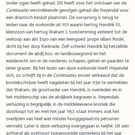
onder ogen heeft gehad. Dit heeft voor het ontstaan van de
Continuatio
verstrekkende gevolgen gehad die Heyendal voor
een drastisch besluit plaatsten. De oorsprong is terug te
leiden naar de oorkonde uit 1171 waarin hertog Hendrik III,
kleinzoon van hertog Walram I, toestemming verleent tot de
verkoop aan abt Erpo van een leengoed ‘prope villam Rode’,
dicht bij het dorp Kerkrade. Zelf schenkt Hendrik bij hetzelfde
document de abdij bos- en landbouwgrond en het
weiderecht om er de runderen, schapen, geiten en paarden te
laten grazen. Bij het lezen van deze oorkonde heeft Heyendal
zich, zo schrijft hij in de
Continuatio,
erover verbaasd dat de
kroniekschrijver heeft nagelaten bij het jaar 1139 te vermelden
dat Walram, de grootvader van Hendrik, is overleden en in
het middenschip van de abdijkerk begraven is. Heyendals
verbazing is begrijpelijk, in de middeleeuwse kroniek die
doorloopt tot en met het jaar 1157, staat immers ook het
overlijden van heel wat minder hooggeplaatste personen
vermeld. Later is deze verbazing overgegaan in twijfel. Uit een
achteraf als voetnoot toegevoegde opmerking bij het jaar