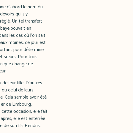
onne d'abord le nom du
 devoirs qui s'y
églé. Un tel transfert
'abbaye pouvait en
ans les cas où l'on sait
aux moines, ce jour est
portant pour déterminer
t sœurs. Pour trois
ronique change de
eur.
de leur fille. D'autres
 ou celui de leurs
e. Cela semble avoir été
Ier de Limbourg.
cette occasion, elle fait
près, elle est enterrée
se de son fils Hendrik.