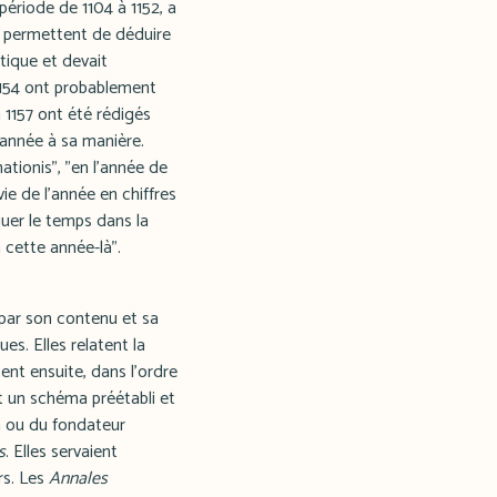
 période de 1104 à 1152, a
s permettent de déduire
tique et devait
1154 ont probablement
 1157 ont été rédigés
 année à sa manière.
nationis", "en l'année de
ie de l'année en chiffres
quer le temps dans la
n cette année-là".
 par son contenu et sa
s. Elles relatent la
ent ensuite, dans l'ordre
t un schéma préétabli et
on ou du fondateur
s
. Elles servaient
rs. Les
Annales