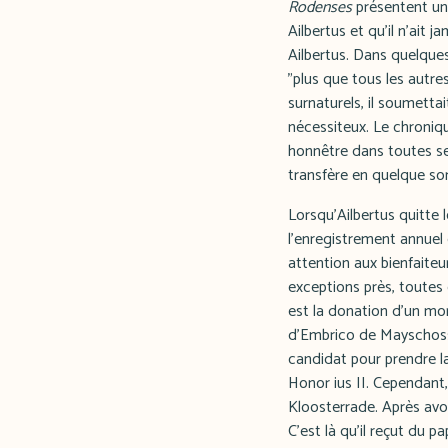
Rodenses
présentent une
Ailbertus et qu'il n'ait 
Ailbertus. Dans quelques
"plus que tous les autres
surnaturels, il soumett
nécessiteux. Le chroniqu
honnêtre dans toutes ses
transfère en quelque sor
Lorsqu'Ailbertus quitte
l'enregistrement annuel 
attention aux bienfaiteu
exceptions près, toutes
est la donation d'un mor
d'Embrico de Mayschoss,
candidat pour prendre la
Honor ius II. Cependant,
Kloosterrade. Après avoi
C'est là qu'il reçut du 