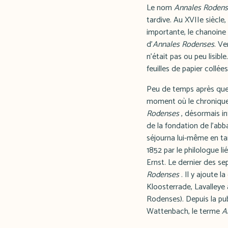
Le nom
Annales Rodens
tardive. Au XVIIe siècle
importante, le chanoine 
d'
Annales Rodenses
. Ve
n'était pas ou peu lisibl
feuilles de papier collée
Peu de temps après que H
moment où le chroniqueur
Rodenses
, désormais in
de la fondation de l'abba
séjourna lui-même en ta
1852 par le philologue li
Ernst. Le dernier des s
Rodenses
. Il y ajoute 
Kloosterrade, Lavalleye
Rodenses). Depuis la pu
Wattenbach, le terme
A