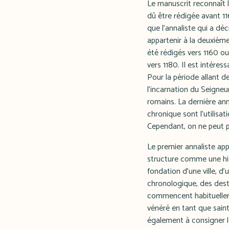
Le manuscrit reconnaît la
dû être rédigée avant 1
que l'annaliste qui a d
appartenir à la deuxièm
été rédigés vers 1160 o
vers 1180. Il est intére
Pour la période allant de
l'incarnation du Seigneu
romains. La dernière ann
chronique sont l'utilisa
Cependant, on ne peut pa
Le premier annaliste app
structure comme une his
fondation d'une ville, d
chronologique, des dest
commencent habituelle
vénéré en tant que sain
également à consigner le