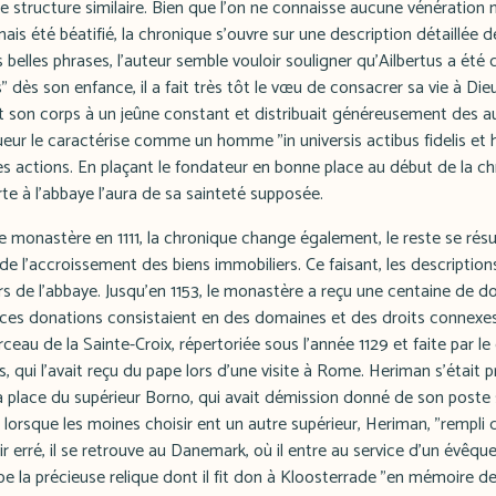
 structure similaire. Bien que l'on ne connaisse aucune vénération
jamais été béatifié, la chronique s'ouvre sur une description détaillée d
 belles phrases, l'auteur semble vouloir souligner qu'Ailbertus a été 
" dès son enfance, il a fait très tôt le vœu de consacrer sa vie à Die
ait son corps à un jeûne constant et distribuait généreusement des
eur le caractérise comme un homme "in universis actibus fidelis et h
 actions. En plaçant le fondateur en bonne place au début de la chr
te à l'abbaye l'aura de sa sainteté supposée.
 le monastère en 1111, la chronique change également, le reste se r
de l'accroissement des biens immobiliers. Ce faisant, les descripti
rs de l'abbaye. Jusqu'en 1153, le monastère a reçu une centaine de d
 ces donations consistaient en des domaines et des droits connexe
ceau de la Sainte-Croix, répertoriée sous l'année 1129 et faite par le
 qui l'avait reçu du pape lors d'une visite à Rome. Heriman s'était
 place du supérieur Borno, qui avait démission donné de son poste s
 lorsque les moines choisir ent un autre supérieur, Heriman, "rempli 
r erré, il se retrouve au Danemark, où il entre au service d'un évêqu
pape la précieuse relique dont il fit don à Kloosterrade "en mémoire d