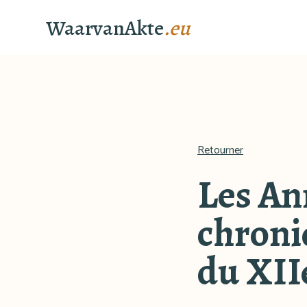
WaarvanAkte
.eu
Retourner
Les An
chron
du XIIe