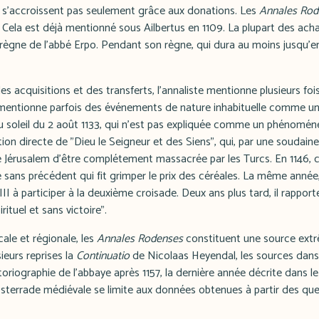
e s'accroissent pas seulement grâce aux donations. Les
Annales Rod
. Cela est déjà mentionné sous Ailbertus en 1109. La plupart des achat
règne de l'abbé Erpo. Pendant son règne, qui dura au moins jusqu'en
es acquisitions et des transferts, l'annaliste mentionne plusieurs foi
 mentionne parfois des événements de nature inhabituelle comme u
e du soleil du 2 août 1133, qui n'est pas expliquée comme un phénom
tion directe de "Dieu le Seigneur et des Siens", qui, par une soudai
e Jérusalem d'être complétement massacrée par les Turcs. En 1146, c
sans précédent qui fit grimper le prix des céréales. La même année,
II à participer à la deuxième croisade. Deux ans plus tard, il rapport
rituel et sans victoire".
cale et régionale, les
Annales Rodenses
constituent une source ext
eurs reprises la
Continuatio
de Nicolaas Heyendal, les sources dans
toriographie de l'abbaye après 1157, la dernière année décrite dans le
sterrade médiévale se limite aux données obtenues à partir des que