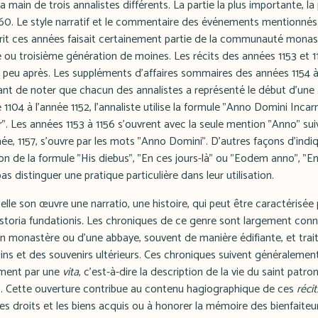
 main de trois annalistes différents. La partie la plus importante, la
160. Le style narratif et le commentaire des événements mentionné
écrit ces années faisait certainement partie de la communauté monas
e ou troisième génération de moines. Les récits des années 1153 et 
u peu après. Les suppléments d'affaires sommaires des années 1154 à
ssant de noter que chacun des annalistes a représenté le début d'une
 1104 à l'année 1152, l'annaliste utilise la formule "Anno Domini Incar
r". Les années 1153 à 1156 s'ouvrent avec la seule mention "Anno" suiv
ée, 1157, s'ouvre par les mots "Anno Domini". D'autres façons d'indi
tion de la formule "His diebus", "En ces jours-là" ou "Eodem anno", "E
s distinguer une pratique particulière dans leur utilisation.
elle son œuvre une narratio, une histoire, qui peut être caractérisée
toria fundationis
.
Les chroniques de ce genre sont largement connue
'un monastère ou d'une abbaye, souvent de manière édifiante, et trait
ins et des souvenirs ultérieurs. Ces chroniques suivent généralemen
ment par une
vita
, c'est-à-dire la description de la vie du saint patr
t. Cette ouverture contribue au contenu hagiographique de ces
récit
s droits et les biens acquis ou à honorer la mémoire des bienfaiteu