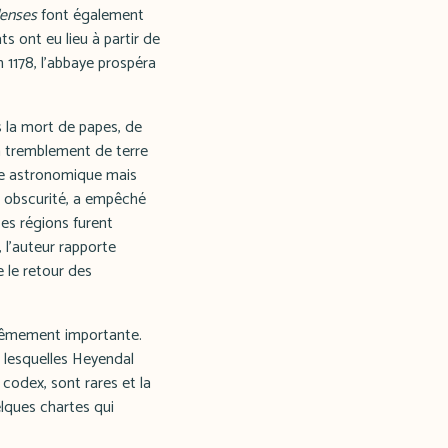
enses
font également
s ont eu lieu à partir de
 1178, l'abbaye prospéra
s la mort de papes, de
n tremblement de terre
éne astronomique mais
ne obscurité, a empêché
es régions furent
 l'auteur rapporte
e le retour des
rêmement importante.
 lesquelles Heyendal
 codex, sont rares et la
lques chartes qui