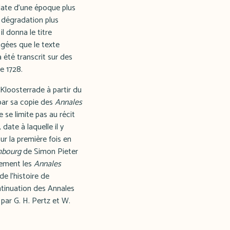
date d'une époque plus
e dégradation plus
l donna le titre
agées que le texte
a été transcrit sur des
de 1728.
 Kloosterrade à partir du
 par sa copie des
Annales
e se limite pas au récit
date à laquelle il y
our la première fois en
imbourg
de Simon Pieter
lement les
Annales
e l'histoire de
ntinuation des Annales
par G. H. Pertz et W.