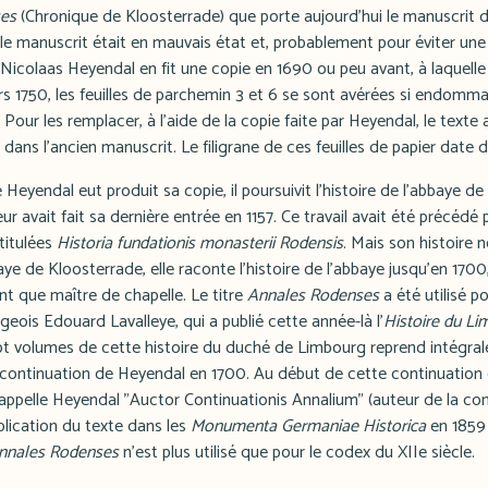
es
(Chronique de Kloosterrade) que porte aujourd'hui le manuscrit 
, le manuscrit était en mauvais état et, probablement pour éviter un
Nicolaas Heyendal en fit une copie en 1690 ou peu avant, à laquelle i
rs 1750, les feuilles de parchemin 3 et 6 se sont avérées si endomm
e. Pour les remplacer, à l'aide de la copie faite par Heyendal, le texte 
s dans l'ancien manuscrit. Le filigrane de ces feuilles de papier date 
eyendal eut produit sa copie, il poursuivit l'histoire de l'abbaye de
 avait fait sa dernière entrée en 1157. Ce travail avait été précédé
titulées
Historia fundationis monasterii Rodensis
. Mais son histoire n
ye de Kloosterrade, elle raconte l'histoire de l'abbaye jusqu'en 1700, 
nt que maître de chapelle. Le titre
Annales Rodenses
a été utilisé p
égeois Edouard Lavalleye, qui a publié cette année-là l'
Histoire du L
ept volumes de cette histoire du duché de Limbourg reprend intégra
la continuation de Heyendal en 1700. Au début de cette continuation d
 appelle Heyendal "Auctor Continuationis Annalium" (auteur de la co
blication du texte dans les
Monumenta Germaniae Historica
en 1859 
nnales Rodenses
n'est plus utilisé que pour le codex du XIIe siècle.