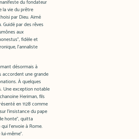
 manifeste du fondateur
e la vie du prêtre
choisi par Dieu. Aimé
u. Guidé par des rêves
 aumônes aux
onestus", fidèle et
onique, l'annaliste
ésumant désormais à
ons accordent une grande
onations. À quelques
s. Une exception notable
 chanoine Heriman, fils
 présenté en 1128 comme
ur l'insistance du pape
de honte", quitta
e qui l'envoie à Rome.
e lui-même".