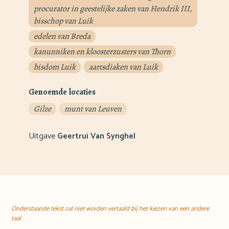
procurator in geestelijke zaken van Hendrik III,
bisschop van Luik
edelen van Breda
kanunniken en kloosterzusters van Thorn
bisdom Luik
aartsdiaken van Luik
Genoemde locaties
Gilze
munt van Leuven
Uitgave
Geertrui Van Synghel
Onderstaande tekst zal niet worden vertaald bij het kiezen van een andere
taal