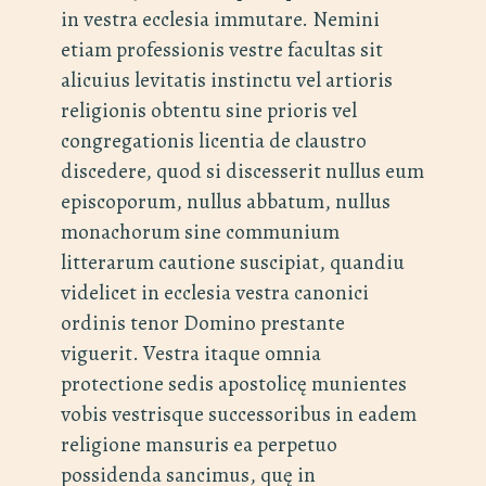
in vestra ecclesia immutare. Nemini
etiam professionis vestre facultas sit
alicuius levitatis instinctu vel artioris
religionis obtentu sine prioris vel
congregationis licentia de claustro
discedere, quod si discesserit nullus eum
episcoporum, nullus abbatum, nullus
monachorum sine communium
litterarum cautione suscipiat, quandiu
videlicet in ecclesia vestra canonici
ordinis tenor Domino prestante
viguerit. Vestra itaque omnia
protectione sedis apostolicę munientes
vobis vestrisque successoribus in eadem
religione mansuris ea perpetuo
possidenda sancimus, quę in