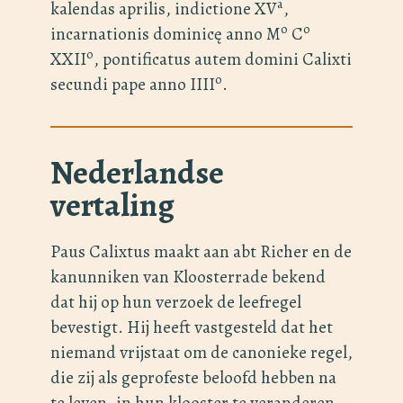
a
kalendas aprilis, indictione XV
,
o
o
incarnationis dominicę anno M
C
o
XXII
, pontificatus autem domini Calixti
o
secundi pape anno IIII
.
Nederlandse
vertaling
Paus Calixtus maakt aan abt Richer en de
kanunniken van Kloosterrade bekend
dat hij op hun verzoek de leefregel
bevestigt. Hij heeft vastgesteld dat het
niemand vrijstaat om de canonieke regel,
die zij als geprofeste beloofd hebben na
te leven, in hun klooster te veranderen.