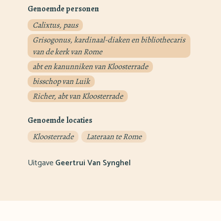
Genoemde personen
Calixtus, paus
Grisogonus, kardinaal-diaken en bibliothecaris
van de kerk van Rome
abt en kanunniken van Kloosterrade
bisschop van Luik
Richer, abt van Kloosterrade
Genoemde locaties
Kloosterrade
Lateraan te Rome
Uitgave
Geertrui Van Synghel