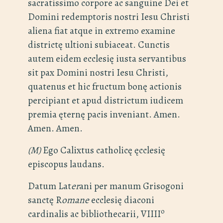
sacratissimo corpore ac sanguine Dei et
Domini redemptoris nostri Iesu Christi
aliena fiat atque in extremo examine
districtę ultioni subiaceat. Cunctis
autem eidem ecclesię iusta servantibus
sit pax Domini nostri Iesu Christi,
quatenus et hic fructum bonę actionis
percipiant et apud districtum iudicem
premia ęternę pacis inveniant. Amen.
Amen. Amen.
(M)
Ego Calixtus catholicę ęcclesię
episcopus laudans.
Datum Lat
er
ani per manum Grisogoni
sanctę R
omane
ecclesię diaconi
o
cardinalis ac bibliothecarii, VIIII