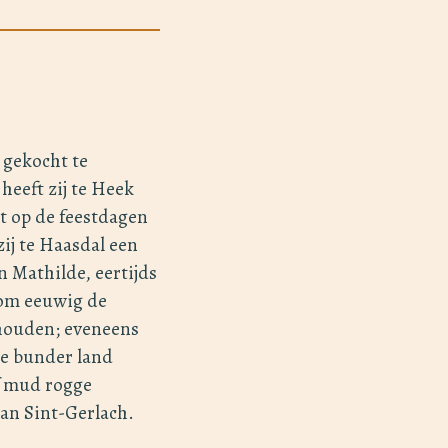
 gekocht te
heeft zij te Heek
nt op de feestdagen
zij te Haasdal een
n Mathilde, eertijds
 om eeuwig de
 houden; eveneens
ve bunder land
lf mud rogge
van Sint-Gerlach.