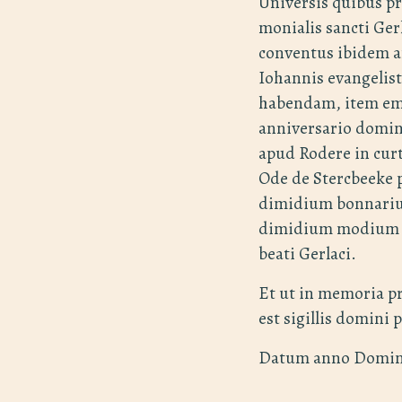
Universis quibus pr
monialis sancti Ger
conventus ibidem 
Iohannis evangelist
habendam, item em
anniversario domin
apud Rodere in curte
Ode de Stercbeeke p
dimidium bonnarium
dimidium modium s
beati Gerlaci.
Et ut in memoria pr
est sigillis domini 
Datum anno Domini 1