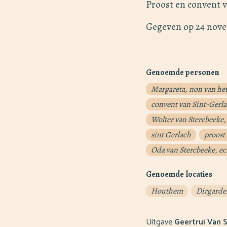
Proost en convent 
Gegeven op 24 nove
Genoemde personen
Margareta, non van het
convent van Sint-Gerl
Wolter van Stercbeeke,
sint Gerlach
proost
Oda van Stercbeeke, ec
Genoemde locaties
Houthem
Dirgarde
Uitgave
Geertrui Van 