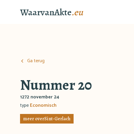
WaarvanAkte
.eu
Ga terug
Nummer 20
1272 november 24
type
Economisch
meer over
Sint-Gerlach