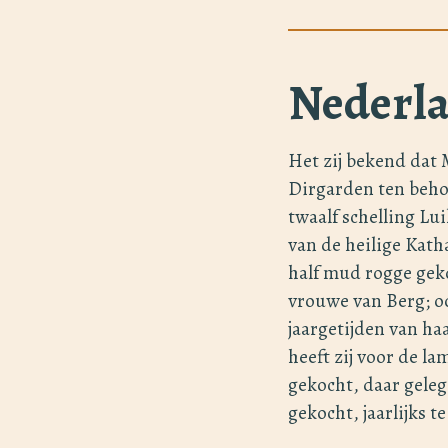
Nederla
Het zij bekend dat 
Dirgarden ten behoe
twaalf schelling Lu
van de heilige Kath
half mud rogge geko
vrouwe van Berg; oo
jaargetijden van h
heeft zij voor de l
gekocht, daar gelege
gekocht, jaarlijks 