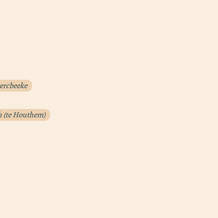
tercbeeke
h (te Houthem)