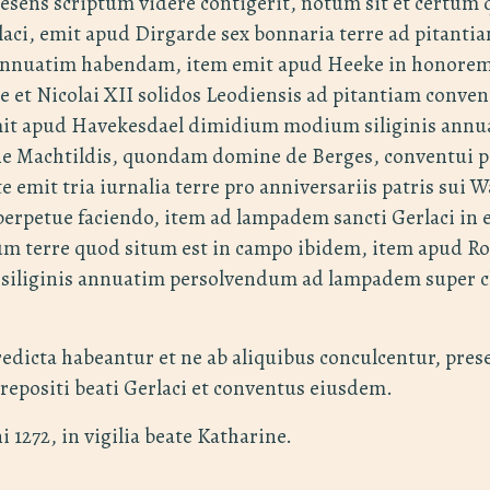
esens scriptum videre contigerit, notum sit et certum
laci, emit apud Dirgarde sex bonnaria terre ad pitantia
annuatim habendam, item emit apud Heeke in honorem 
e et Nicolai XII solidos Leodiensis ad pitantiam conven
it apud Havekesdael dimidium modium siliginis annu
e Machtildis, quondam domine de Berges, conventui 
 emit tria iurnalia terre pro anniversariis patris sui W
erpetue faciendo, item ad lampadem sancti Gerlaci in e
 terre quod situm est in campo ibidem, item apud Rod
iliginis annuatim persolvendum ad lampadem super 
edicta habeantur et ne ab aliquibus conculcentur, prese
prepositi beati Gerlaci et conventus eiusdem.
272, in vigilia beate Katharine.