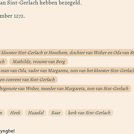
van Sint-Gerlach hebben bezegeld.
mber 1272.
 klooster Sint-Gerlach te Houthem, dochter van Wolter en Oda van S
ach
Mathilde, vrouwe van Berg
 man van Oda, vader van Margareta, non van het klooster Sint-Gerlac
 en convent van Sint-Gerlach
htgenote van Wolter, moeder van Margareta, non van Sint-Gerlach
n
Heek
Haasdal
Raar
kerk van Sint-Gerlach
Synghel