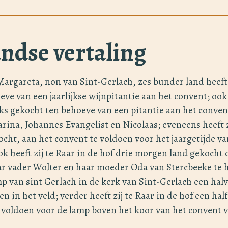
ndse vertaling
Margareta, non van Sint-Gerlach, zes bunder land heeft
ve van een jaarlijkse wijnpitantie aan het convent; ook 
iks gekocht ten behoeve van een pitantie aan het conve
arina, Johannes Evangelist en Nicolaas; eveneens heeft 
cht, aan het convent te voldoen voor het jaargetijde va
k heeft zij te Raar in de hof drie morgen land gekocht
aar vader Wolter en haar moeder Oda van Stercbeeke te
amp van sint Gerlach in de kerk van Sint-Gerlach een hal
n in het veld; verder heeft zij te Raar in de hof een ha
te voldoen voor de lamp boven het koor van het convent 