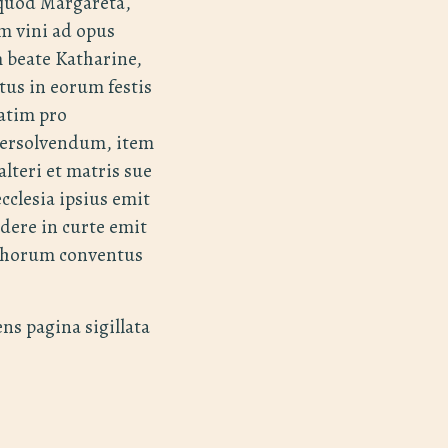
 quod Margareta,
m vini ad opus
beate Katharine,
tus in eorum festis
atim pro
persolvendum, item
alteri et matris sue
cclesia ipsius emit
ere in curte emit
chorum conventus
ns pagina sigillata