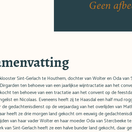
amenvatting
klooster Sint-Gerlach te Houthem, dochter van Wolter en Oda van S
irgarden ten behoeve van een jaarlijkse wijntractatie aan het conve
gekocht ten behoeve van een tractatie aan het convent op de feestda
ngelist en Nicolaas. Eveneens heeft zij te Haasdal een half mud rog
 de gedachtenisdienst op de verjaardag van het overlijden van Math
 Raar heeft ze drie morgen land gekocht om eeuwig de gedachtenisd
lijden van haar vader Wolter en haar moeder Oda van Stercbeeke t
erk van Sint-Gerlach heeft ze een halve bunder land gekocht, daar gel