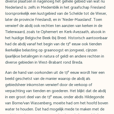
diverse plaatsen in nagenoeg het gehele gebied van wat nu
Nederland is: zelfs in Medemblik in het graafschap Friesland
(oorspronkelijk een kustgebied van de Schelde tot de Weser,
later de provincie Friesland), en in 'Neder-Maasland'. Toen
verwierf de abdij ook rechten ten aanzien van kerken in de
Tielerwaard, zoals te Ophemert en Kerk-Avezaath, alsook in
het huidige Belgische Beek (bij Bree). Historisch aantoonbaar
e
had de abdij vanaf het begin van de 13
eeuw ook tienden
(kerkelijke belasting op graanoogst en jongvee), cijnzen
(jaarlijkse betalingen in natura of geld) en andere rechten in
diverse gebieden in West-Brabant rond Breda.
e
Aan de hand van oorkonden uit de 13
eeuw wordt hier een
beeld geschetst van de manier waarop de abdij als
gebiedsheer inkomsten verwierf door de verkoop of
verpachting van tienden en goederen. Het blijkt dat de abdij
e
in een groot deel van de 13
eeuw, onder abdis Hildegonde
van Borne/van Wassenberg, moeite had om het hoofd boven
water te houden. Dat had mogelijk mede te maken met de