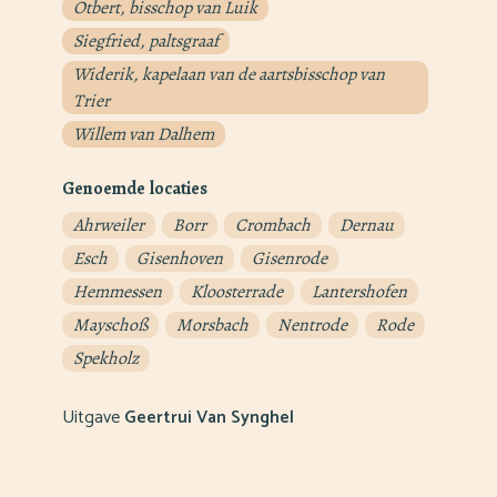
Otbert, bisschop van Luik
Siegfried, paltsgraaf
Widerik, kapelaan van de aartsbisschop van
Trier
Willem van Dalhem
Genoemde locaties
Ahrweiler
Borr
Crombach
Dernau
Esch
Gisenhoven
Gisenrode
Hemmessen
Kloosterrade
Lantershofen
Mayschoß
Morsbach
Nentrode
Rode
Spekholz
Uitgave
Geertrui Van Synghel