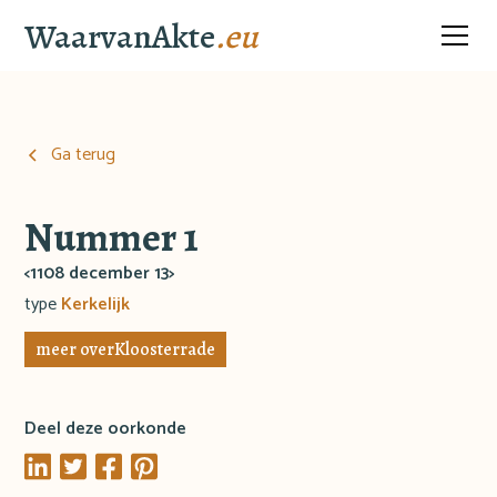
WaarvanAkte
.eu
Ga terug
Nummer 1
<1108 december 13>
type
Kerkelijk
meer over
Kloosterrade
Deel deze oorkonde