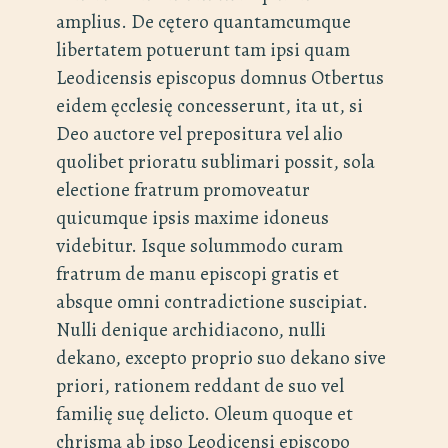
amplius. De cętero quantamcumque
libertatem potuerunt tam ipsi quam
Leodicensis episcopus domnus Otbertus
eidem ęcclesię concesserunt, ita ut, si
Deo auctore vel prepositura vel alio
quolibet prioratu sublimari possit, sola
electione fratrum promoveatur
quicumque ipsis maxime idoneus
videbitur. Isque solummodo curam
fratrum de manu episcopi gratis et
absque omni contradictione suscipiat.
Nulli denique archidiacono, nulli
dekano, excepto proprio suo dekano sive
priori, rationem reddant de suo vel
familię suę delicto. Oleum quoque et
chrisma ab ipso Leodicensi episcopo