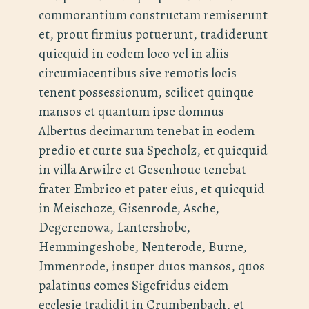
commorantium constructam remiserunt
et, prout firmius potuerunt, tradiderunt
quicquid in eodem loco vel in aliis
circumiacentibus sive remotis locis
tenent possessionum, scilicet quinque
mansos et quantum ipse domnus
Albertus decimarum tenebat in eodem
predio et curte sua Specholz, et quicquid
in villa Arwilre et Gesenhoue tenebat
frater Embrico et pater eius, et quicquid
in Meischoze, Gisenrode, Asche,
Degerenowa, Lantershobe,
Hemmingeshobe, Nenterode, Burne,
Immenrode, insuper duos mansos, quos
palatinus comes Sigefridus eidem
ęcclesię tradidit in Crumbenbach, et