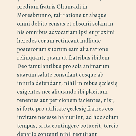
predium fratris Chunradi in
Moresbrunno, tali ratione ut absque
omni debito census et obsonii solam in
his omnibus advocatiam ipsi et proximi
heredes eorum retineant nullique
posterorum suorum eam alia ratione
relinquant, quam ut fratribus ibidem
Deo famulantibus pro sola animarum
suarum salute consulant eosque ab
iniuria defendant, nihil in rebus ęcclesię
exigentes nec aliquando ibi placitum
tenentes aut peticionem facientes, nisi,
si forte pro utilitate ęcclesię fratres eos
invitare necesse habuerint, ad hoc solum
tempus, si ita contingere potuerit, tercio
denario contenti nihil requirant