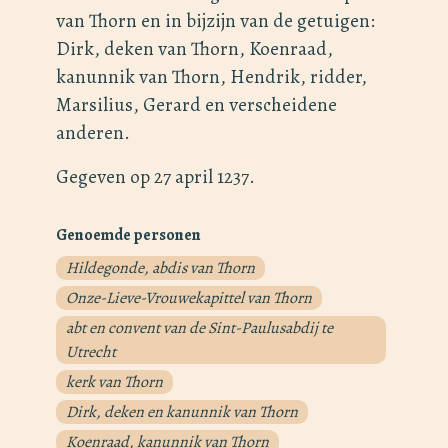
van Thorn en in bijzijn van de getuigen:
Dirk, deken van Thorn, Koenraad,
kanunnik van Thorn, Hendrik, ridder,
Marsilius, Gerard en verscheidene
anderen.
Gegeven op 27 april 1237.
Genoemde personen
Hildegonde, abdis van Thorn
Onze-Lieve-Vrouwekapittel van Thorn
abt en convent van de Sint-Paulusabdij te
Utrecht
kerk van Thorn
Dirk, deken en kanunnik van Thorn
Koenraad, kanunnik van Thorn