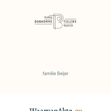
familie Beijer
WaarvanAkte
.eu