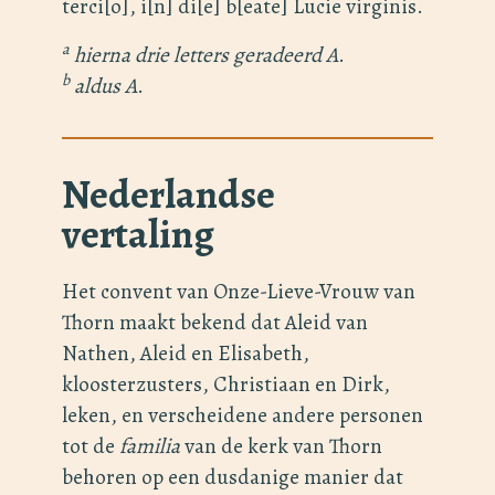
terci[o], i[n] di[e] b[eate] Lucie virginis.
a
hierna drie letters geradeerd A
.
b
aldus A
.
Nederlandse
vertaling
Het convent van Onze-Lieve-Vrouw van
Thorn maakt bekend dat Aleid van
Nathen, Aleid en Elisabeth,
kloosterzusters, Christiaan en Dirk,
leken, en verscheidene andere personen
tot de
familia
van de kerk van Thorn
behoren op een dusdanige manier dat