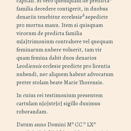
capitali. Si vero quemquam de predicta
familia decedere contigerit, in duobus
b
denariis tenebitur eccelesie
sepedicte
pro mortua manu. Item si quisquam
virorum de predicta familia
m[a]trimonium contrahere vel quequam
feminarum nubere voluerit, tam vir
quam femina dabit duos denarios
Leod
iensis
ecclesie predicte pro licentia
nubendi, nec aliquem habent advocatum
preter stolam beate Marie Thorensis.
In cuius rei testimonium presentem
cartulam n[o]str[o] sigillo duximus
roborandam.
o
o
o
Datum anno Domini M
CC
LX