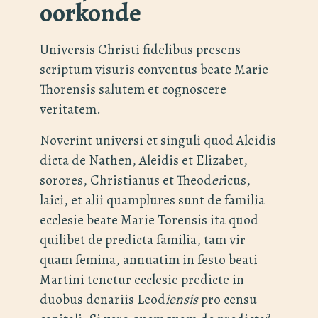
oorkonde
Universis Christi fidelibus presens
scriptum visuris conventus beate Marie
Thorensis salutem et cognoscere
veritatem.
Noverint universi et singuli quod Aleidis
dicta de Nathen, Aleidis et Elizabet,
sorores, Christianus et Theod
er
icus,
laici, et alii quamplures sunt de familia
ecclesie beate Marie Torensis ita quod
quilibet de predicta familia, tam vir
quam femina, annuatim in festo beati
Martini tenetur ecclesie predicte in
duobus denariis Leod
iensis
pro censu
a