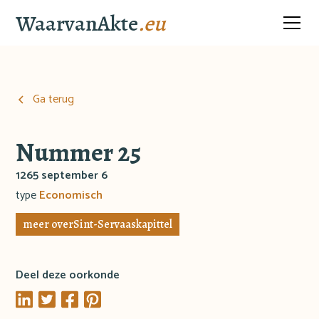
WaarvanAkte
.eu
Ga terug
Nummer 25
1265 september 6
type
Economisch
meer over
Sint-Servaaskapittel
Deel deze oorkonde