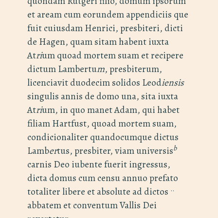
quondam Rutgeri filio, domum ipsorum
et aream cum eorundem appendiciis que
fuit cuiusdam Henrici, presbiteri, dicti
de Hagen, quam sitam habent iuxta
At
ri
um quoad mortem suam et recipere
dictum Lambertu
m
, presbiterum,
licenciavit duodecim solidos Leod
iensis
singulis annis de domo una, sita iuxta
At
ri
um, in quo manet Adam, qui habet
filiam Hartfust, quoad mortem suam,
condicionaliter quandocumque dictus
b
Lamb
er
tus, presbiter, viam universis
carnis Deo iubente fuerit ingressus,
dicta domus cum censu annuo prefato
..
totaliter libere et absolute ad dictos
abbatem et conventum Vallis Dei