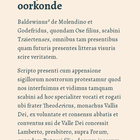
oorkonde
a
Baldewinus
de Molendino et
Godefridus, quondam Ose filius, scabini
T
ra
iecten
ses
, omnibus tam presentibus
quam futuris presentes litteras visuris
scire veritatem.
Scripto presenti cum appensione
sigillorum nostrorum protestamur quod
nos interfuimus et vidimus tamquam
scabini ad hoc specialiter vocati et rogati
ubi frater Theod
er
icus, monachus Vallis
Dei, ex voluntate et consensu abbatis et
conventus sui de Valle Dei concessit
Lamberto, presbitero, supra For
um
,