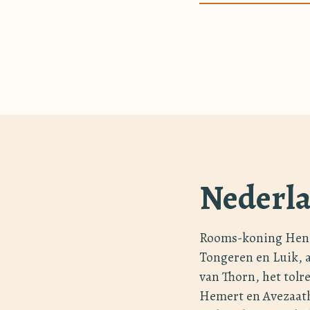
Nederla
Rooms-koning Hendr
Tongeren en Luik, a
van Thorn, het tolr
Hemert en Avezaath