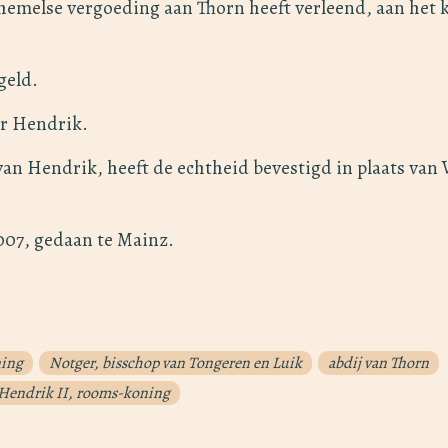
hemelse vergoeding aan Thorn heeft verleend, aan het 
geld.
r Hendrik.
van Hendrik, heeft de echtheid bevestigd in plaats van W
007, gedaan te Mainz.
ning
Notger, bisschop van Tongeren en Luik
abdij van Thorn
 Hendrik II, rooms-koning