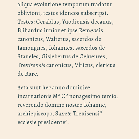
aliqua evolutione temporum tradatur
oblivioni, testes idoneos subscripsi.
Testes: Geraldus, Yuodiensis decanus,
Blihardus iunior et ipse Rem
en
sis
canonicus, Walterus, sacerdos de
Iamongnes, Iohannes, sacerdos de
Staueles, Gislebertus de Celueures,
Trev
irensis
canonicus, Vlricus, clericus
de Rure.
Acta sunt hec anno dominice
o
o
incarnationis M
C
nonagesimo tercio,
reverendo domino nostro Iohanne,
d
archiepiscopo, S
an
c
t
e Treuisensi
e
ecclesie presidente
.