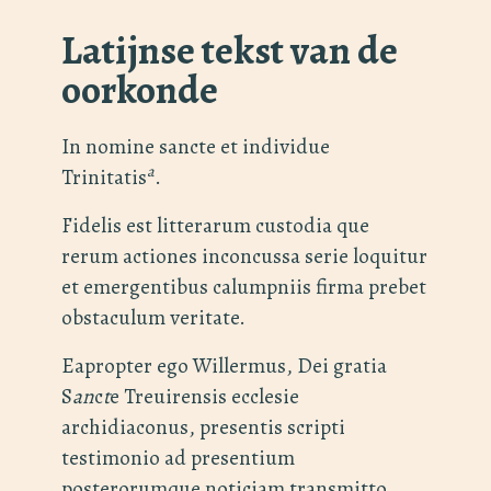
Latijnse tekst van de
oorkonde
In nomine sancte et individue
a
Trinitatis
.
Fidelis est litterarum custodia que
rerum actiones inconcussa serie loquitur
et emergentibus calumpniis firma prebet
obstaculum veritate.
Eapropter ego Willermus, Dei gratia
S
an
c
t
e Treuirensis ecclesie
archidiaconus, presentis scripti
testimonio ad presentium
posterorumque noticiam transmitto