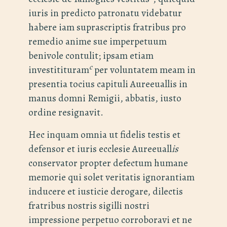
iuris in predicto patronatu videbatur
habere iam suprascriptis fratribus pro
remedio anime sue imperpetuum
benivole contulit; ipsam etiam
c
investitituram
per voluntatem meam in
presentia tocius capituli Aureeuallis in
manus domni Remigii, abbatis, iusto
ordine resignavit.
Hec inquam omnia ut fidelis testis et
defensor et iuris ecclesie Aureeuall
is
conservator propter defectum humane
memorie qui solet veritatis ignorantiam
inducere et iusticie derogare, dilectis
fratribus nostris sigilli nostri
impressione perpetuo corroboravi et ne