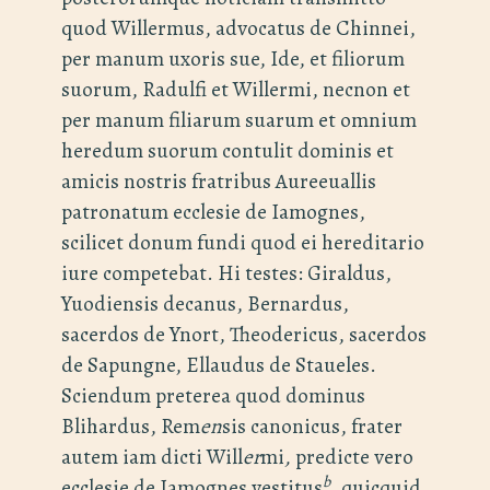
quod Willermus, advocatus de Chinnei,
per manum uxoris sue, Ide, et filiorum
suorum, Radulfi et Willermi, necnon et
per manum filiarum suarum et omnium
heredum suorum contulit dominis et
amicis nostris fratribus Aureeuallis
patronatum ecclesie de Iamognes,
scilicet donum fundi quod ei hereditario
iure competebat. Hi testes: Giraldus,
Yuodiensis decanus, Bernardus,
sacerdos de Ynort, Theodericus, sacerdos
de Sapungne, Ellaudus de Staueles.
Sciendum preterea quod dominus
Blihardus, Rem
en
sis canonicus, frater
autem iam dicti Will
er
mi
,
predicte vero
b
ecclesie de Iamognes vestitus
, quicquid