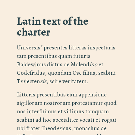
Latin text of the
charter
a
Universis
presentes litteras inspecturis
tam presentibus quam futuris
Baldewinus dictus de Molend
ino
et
Godefridus, quondam Ose filius, scabini
T
ra
iecten
sis
, scire veritatem.
Litteris presentibus cum appensione
sigillorum nostrorum protestamur quod
nos interfuimus et vidimus tamquam
scabini ad hoc specialiter vocati et rogati
ubi frater Theod
er
icus, monachus de