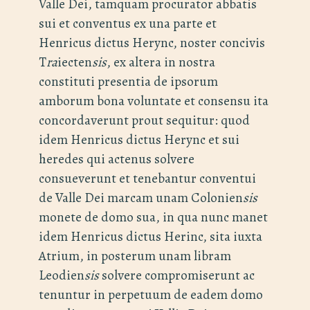
Valle Dei, tamquam procurator abbatis
sui et conventus ex una parte et
Henricus dictus Herync, noster concivis
T
ra
iecten
sis
, ex altera in nostra
constituti presentia de ipsorum
amborum bona voluntate et consensu ita
concordaverunt prout sequitur: quod
idem Henricus dictus Herync et sui
heredes qui actenus solvere
consueverunt et tenebantur conventui
de Valle Dei marcam unam Colonien
sis
monete de domo sua, in qua nunc manet
idem Henricus dictus Herinc, sita iuxta
Atrium, in posterum unam libram
Leodien
sis
solvere compromiserunt ac
tenuntur in perpetuum de eadem domo