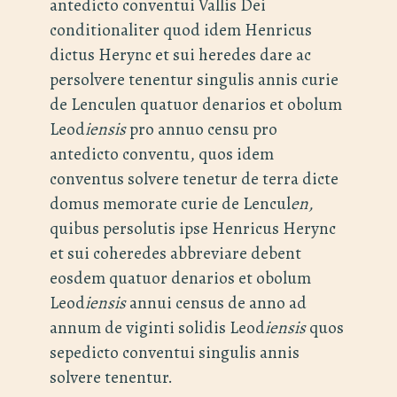
antedicto conventui Vallis Dei
conditionaliter quod idem Henricus
dictus Herync et sui heredes dare ac
persolvere tenentur singulis annis curie
de Lenculen quatuor denarios et obolum
Leod
iensis
pro annuo censu pro
antedicto conventu, quos idem
conventus solvere tenetur de terra dicte
domus memorate curie de Lencul
en,
quibus persolutis ipse Henricus Herync
et sui coheredes abbreviare debent
eosdem quatuor denarios et obolum
Leod
iensis
annui census de anno ad
annum de viginti solidis Leod
iensis
quos
sepedicto conventui singulis annis
solvere tenentur.