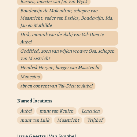
Basilea, moeder van Jan van Wyck
Boudewijn de Molendino, schepen van
Maastricht, vader van Basilea, Boudewijn, Ida,
Jan en Mathilde
Dirk, monnik van de abdij van Val-Dieu te
Aubel
Godfried, zoon van wijlen vrouwe Osa, schepen
van Maastricht
Hendrik Herync, burger van Maastricht
Manesius
abt en convent van Val-Dieu te Aubel
Named locations
Aubel
munt van Keulen
Lenculen
munt van Luik
Maastricht
Vrijthof
Issue
Geertrui Van Synghel