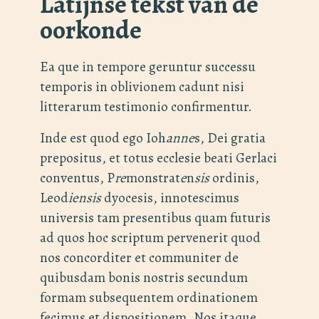
Latijnse tekst van de
oorkonde
Ea que in tempore geruntur successu
temporis in oblivionem cadunt nisi
litterarum testimonio confirmentur.
Inde est quod ego Ioh
anne
s, Dei gratia
prepositus, et totus ecclesie beati Gerlaci
conventus, P
re
monstrat
e
n
sis
ordinis,
Leod
iensis
dyocesis, innotescimus
universis tam presentibus quam futuris
ad quos hoc scriptum pervenerit quod
nos concorditer et communiter de
quibusdam bonis nostris secundum
formam subsequentem ordinationem
fecimus et dispositionem. Nos itaque