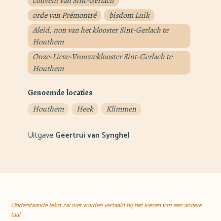
convent van Sint-Gerlach
orde van Prémontré
bisdom Luik
Aleid, non van het klooster Sint-Gerlach te
Houthem
Onze-Lieve-Vrouweklooster Sint-Gerlach te
Houthem
Genoemde locaties
Houthem
Heek
Klimmen
Uitgave
Geertrui van Synghel
Onderstaande tekst zal niet worden vertaald bij het kiezen van een andere
taal