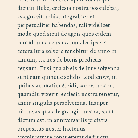
dicitur Heke, ecclesia nostra possidebat,
assignavit nobis integraliter et
perpetualiter habendas, tali videlicet
modo quod sicut de agris quos eidem
contulimus, census annuales ipse et
cetera iura solvere tenebitur de anno in
annum, ita nos de bonis predictis
censum. Et si qua ab eis de iure solvenda
sunt cum quinque solidis Leodien
sis
, in
quibus annuatim Aleidi, sorori nostre,
quamdiu vixerit, ecclesia nostra tenetur,
annis singulis persolvemus. Insuper
pitancias quas de grangia nostra, sicut
dictum est, in anniversariis prefatis
prepositus noster hactenus
amministrare consueverat de fructu