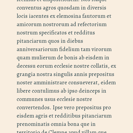
conventus agros quosdam in diversis
locis iacentes ex elemosina fautorum et
amicorum nostrorum ad refectorium
nostrum specificatos et redditus
pitanciarum quos in diebus
anniversariorum fidelium tam virorum
quam mulierum de bonis ab eisdem in
decessu eorum ecclesie nostre collatis, ex
grangia nostra singulis annis prepositus
noster amministrare consueverat, eidem
libere contulimus ab ipso deinceps in
communes usus ecclesie nostre
convertendos. Ipse vero prepositus pro
eisdem agris et redditibus pitanciarum
prenominatis omnia bona que in
territorio de Clemne apud villam que