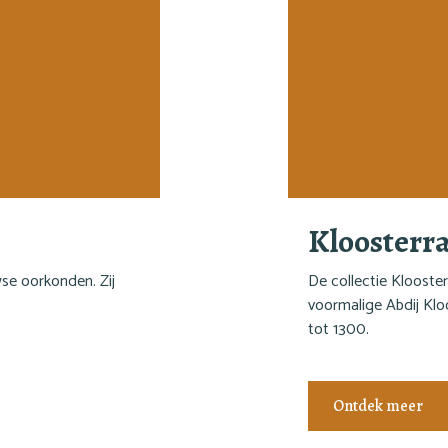
Kloosterr
se oorkonden. Zij
De collectie Kloost
voormalige Abdij Kloo
tot 1300.
Ontdek meer