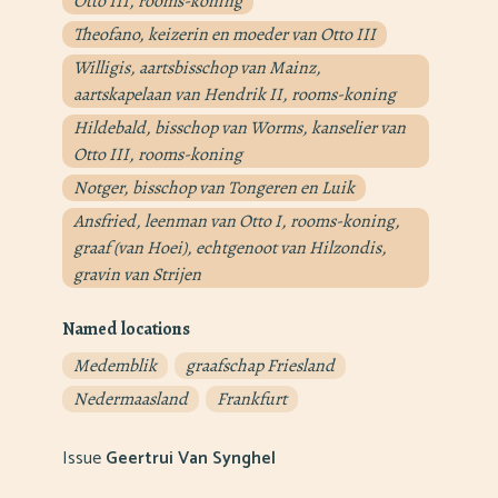
Otto III, rooms-koning
Theofano, keizerin en moeder van Otto III
Willigis, aartsbisschop van Mainz,
aartskapelaan van Hendrik II, rooms-koning
Hildebald, bisschop van Worms, kanselier van
Otto III, rooms-koning
Notger, bisschop van Tongeren en Luik
Ansfried, leenman van Otto I, rooms-koning,
graaf (van Hoei), echtgenoot van Hilzondis,
gravin van Strijen
Named locations
Medemblik
graafschap Friesland
Nedermaasland
Frankfurt
Issue
Geertrui Van Synghel