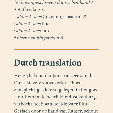
f
el
bovengeschreven door schrijfhand A.
g
Hafkesdale B.
h
aldus A, lees
Gozwino, Gossuini
B.
i
aldus A, lees
filio
.
j
aldus A, lees
suo
.
k
hierna sluitingsteken A.
Dutch translation
Het zij bekend dat Jan Gruszere aan de
Onze-Lieve-Vrouwekerk te Thorn
cijnsplichtige akkers, gelegen in het goed
Houthem in de heerlijkheid Valkenburg,
verkocht heeft aan het klooster Sint-
Gerlach door de hand van Rutger, schout