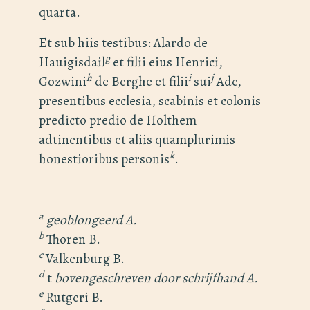
quarta.
Et sub hiis testibus: Alardo de
g
Hauigisdail
et filii eius Henrici,
h
i
j
Gozwini
de Berghe et filii
sui
Ade,
presentibus ecclesia, scabinis et colonis
predicto predio de Holthem
adtinentibus et aliis quamplurimis
k
honestioribus personis
.
a
geoblongeerd A.
b
Thoren B.
c
Valkenburg B.
d
t
bovengeschreven door schrijfhand A.
e
Rutgeri B.