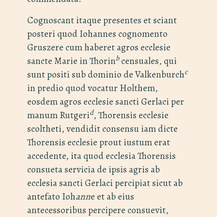
Cognoscant itaque presentes et sciant
posteri quod Iohannes cognomento
Gruszere cum haberet agros ecclesie
b
sancte Marie in Thorin
censuales, qui
c
sunt positi sub dominio de Valkenburch
in predio quod vocatur Holthem,
eosdem agros ecclesie sancti Gerlaci per
d
manum Rutgeri
, Thorensis ecclesie
scoltheti, vendidit consensu iam dicte
Thorensis ecclesie prout iustum erat
accedente, ita quod ecclesia Thorensis
consueta servicia de ipsis agris ab
ecclesia sancti Gerlaci percipiat sicut ab
antefato Ioh
ann
e et ab eius
antecessoribus percipere consuevit,