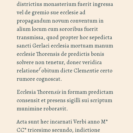
districtius monasterium fuerit ingressa
vel de gremio sue ecclesie ad
propagandum novum conventum in
alium locum cum sororibus fuerit
transmissa, quod propter hoc sepedicta
sancti Gerlaci ecclesia mortuam manum
ecclesie Thorensis de predictis bonis
solvere non tenetur, donec veridica
f
relatione
obitum dicte Clem
en
tie certo
rumore cognoscat.
Ecclesia Thoren
sis
in formam predictam
consensit et presens sigilli sui scriptum
munimine roboravit.
Acta sunt hec incarnati Verbi anno M°
CC° tricesimo secundo, indictione