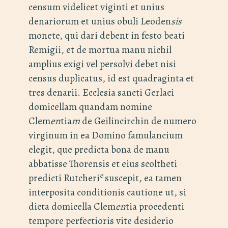
censum videlicet viginti et unius
denariorum et unius obuli Leoden
sis
monete, qui dari debent in festo beati
Remigii, et de mortua manu nichil
amplius exigi vel persolvi debet nisi
census duplicatus, id est quadraginta et
tres denarii. Ecclesia sancti Gerlaci
domicellam quandam nomine
Clem
en
tia
m
de Geilincirchin de numero
virginum in ea Domino famulancium
elegit, que predicta bona de manu
abbatisse Thorensis et eius scoltheti
e
predicti Rutcheri
suscepit, ea tamen
interposita conditionis cautione ut, si
dicta domicella Clem
en
tia procedenti
tempore perfectioris vite desiderio