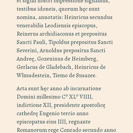
et sigilli nostri impressione signamus,
testibus idoneis, quorum hęc sunt
nomina, annotatis: Heinricus secundus
venerabilis Leodiensis episcopus,
Reinerus archidiaconus et prepositus
Sancti Pauli, Tipoldus prepositus Sancti
Severini, Arnoldus prepositus Sancti
Andreę, Gozeuinus de Heimberg,
Gerlacus de Gladebach, Heinricus de
Wlmudestein, Tiemo de Susazee.
Acta sunt hęc anno ab incarnatione
o
o
Domini millesimo C
XL
VIIII,
indictione XII, presidente apostolicę
cathedrę Eugenio tercio anno
episcopatus eius IIII, regnante
Romanorum rege Conrado secundo anno