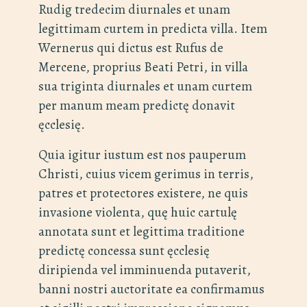
Rudig tredecim diurnales et unam
legittimam curtem in predicta villa. Item
Wernerus qui dictus est Rufus de
Mercene, proprius Beati Petri, in villa
sua triginta diurnales et unam curtem
per manum meam predictę donavit
ęcclesię.
Quia igitur iustum est nos pauperum
Christi, cuius vicem gerimus in terris,
patres et protectores existere, ne quis
invasione violenta, quę huic cartulę
annotata sunt et legittima traditione
predictę concessa sunt ęcclesię
diripienda vel imminuenda putaverit,
banni nostri auctoritate ea confirmamus