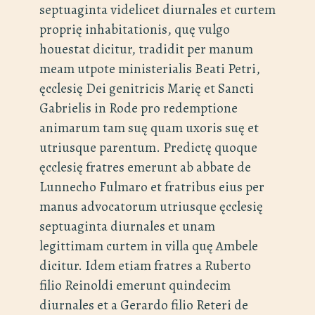
septuaginta videlicet diurnales et curtem
proprię inhabitationis, quę vulgo
houestat dicitur, tradidit per manum
meam utpote ministerialis Beati Petri,
ęcclesię Dei genitricis Marię et Sancti
Gabrielis in Rode pro redemptione
animarum tam suę quam uxoris suę et
utriusque parentum. Predictę quoque
ęcclesię fratres emerunt ab abbate de
Lunnecho Fulmaro et fratribus eius per
manus advocatorum utriusque ęcclesię
septuaginta diurnales et unam
legittimam curtem in villa quę Ambele
dicitur. Idem etiam fratres a Ruberto
filio Reinoldi emerunt quindecim
diurnales et a Gerardo filio Reteri de