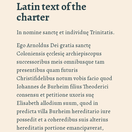
Latin text of the
charter
In nomine sanctę et individuę Trinitatis.
Ego Arnoldus Dei gratia sanctę
Coloniensis ęcclesię archiepiscopus
successoribus meis omnibusque tam
presentibus quam futuris
Christifidelibus notum vobis facio quod
Iohannes de Burheim filius Theoderici
consensu et petitione uxoris suę
Elisabeth allodium suum, quod in
predicta villa Burheim hereditario iure
possedit et a coheredibus suis alterius
hereditatis portione emancipaverat,